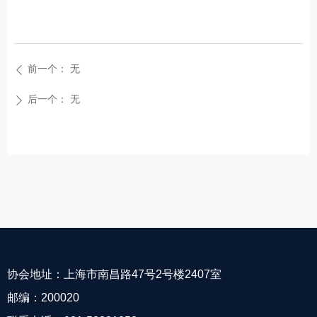
前一个：
无
ꄴ
后一个：
无
ꄲ
协会地址：上海市南昌路47号2号楼2407室
邮编：200020