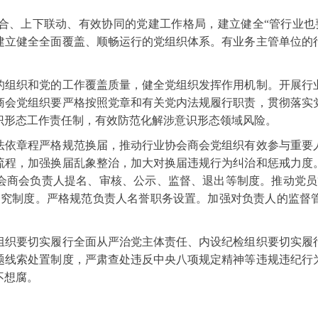
合、上下联动、有效协同的党建工作格局，建立健全“管行业也
建立健全全面覆盖、顺畅运行的党组织体系。有业务主管单位的
的组织和党的工作覆盖质量，健全党组织发挥作用机制。开展行
商会党组织要严格按照党章和有关党内法规履行职责，贯彻落实
识形态工作责任制，有效防范化解涉意识形态领域风险。
法依章程严格规范换届，推动行业协会商会党组织有效参与重要
流程，加强换届乱象整治，加大对换届违规行为纠治和惩戒力度
会商会负责人提名、审核、公示、监督、退出等制度。推动党员
追究制度。严格规范负责人名誉职务设置。加强对负责人的监督
组织要切实履行全面从严治党主体责任、内设纪检组织要切实履
题线索处置制度，严肃查处违反中央八项规定精神等违规违纪行
不想腐。