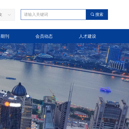
끠
搜索
文
ꀅ
会期刊
会员动态
人才建设