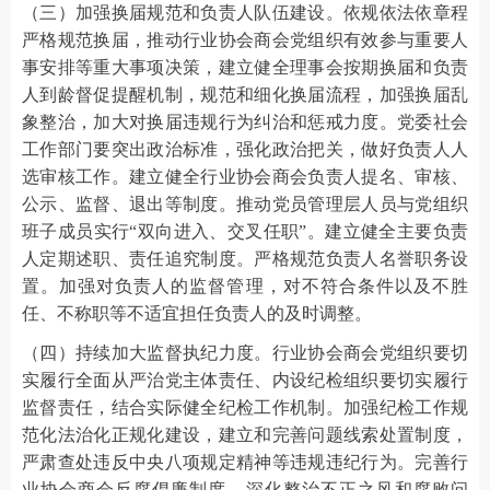
（三）加强换届规范和负责人队伍建设。依规依法依章程
严格规范换届，推动行业协会商会党组织有效参与重要人
事安排等重大事项决策，建立健全理事会按期换届和负责
人到龄督促提醒机制，规范和细化换届流程，加强换届乱
象整治，加大对换届违规行为纠治和惩戒力度。党委社会
工作部门要突出政治标准，强化政治把关，做好负责人人
选审核工作。建立健全行业协会商会负责人提名、审核、
公示、监督、退出等制度。推动党员管理层人员与党组织
班子成员实行“双向进入、交叉任职”。建立健全主要负责
人定期述职、责任追究制度。严格规范负责人名誉职务设
置。加强对负责人的监督管理，对不符合条件以及不胜
任、不称职等不适宜担任负责人的及时调整。
（四）持续加大监督执纪力度。行业协会商会党组织要切
实履行全面从严治党主体责任、内设纪检组织要切实履行
监督责任，结合实际健全纪检工作机制。加强纪检工作规
范化法治化正规化建设，建立和完善问题线索处置制度，
严肃查处违反中央八项规定精神等违规违纪行为。完善行
业协会商会反腐倡廉制度，深化整治不正之风和腐败问