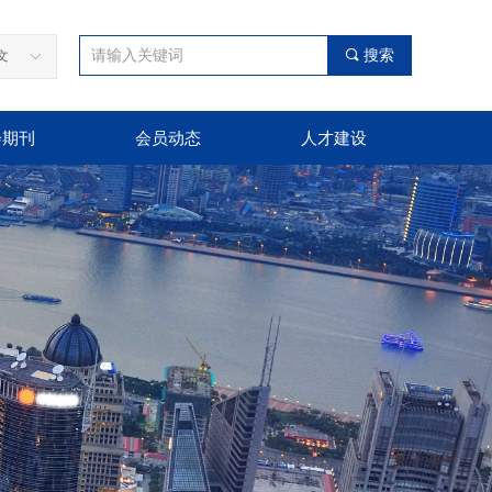
끠
搜索
文
ꀅ
会期刊
会员动态
人才建设