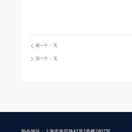
前一个：
无
ꄴ
后一个：
无
ꄲ
协会地址：上海市南昌路47号2号楼2407室